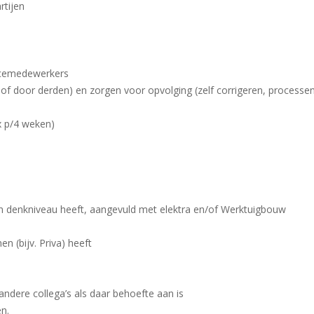
rtijen
vicemedewerkers
of door derden) en zorgen voor opvolging (zelf corrigeren, processe
x p/4 weken)
n denkniveau heeft, aangevuld met elektra en/of Werktuigbouw
(bijv. Priva) heeft
andere collega’s als daar behoefte aan is
en.