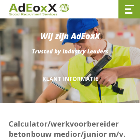
Wij zijn AdEoxX
Trusted by Industry Leaders
KLANT INFORMATIE
Calculator/werkvoorbereider
betonbouw medior/junior m/v.