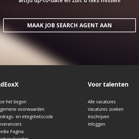
altijd up-to-date en zult u niks missen!
MAAK JOB SEARCH AGENT AAN
dEoxX
Voor talenten
oe het begon
Alle vacatures
lgemene voorwaarden
Vacatures zoeken
edrags- en integriteitscode
Inschrijven
everanciers
Inloggen
edia Pagina
erkzoekenden