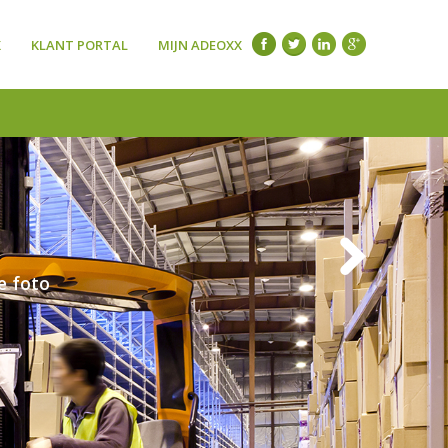
X
KLANT PORTAL
MIJN ADEOXX
e foto