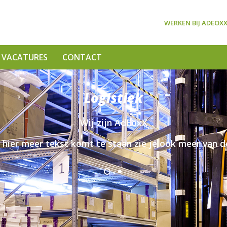
WERKEN BIJ ADEOX
VACATURES
CONTACT
Logistiek
Wij zijn AdEoxX
 hier meer tekst komt te staan zie je ook meer van d