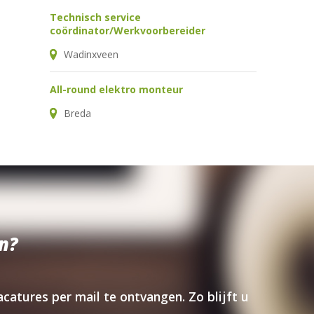
Technisch service
coördinator/Werkvoorbereider
Wadinxveen
All-round elektro monteur
Breda
n?
catures per mail te ontvangen. Zo blijft u