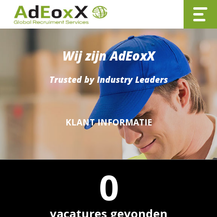
Wij zijn AdEoxX
Trusted by Industry Leaders
KLANT INFORMATIE
0
vacatures gevonden